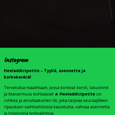
Instagram
Heeladdictpetite – Tyyliä, asennetta ja
korkokenkiä!
Tervetuloa maailmaan, jossa korkeat korot, tatuoinnit
ja itsevarmuus kohtaavat! 🔥
Heeladdictpetite
on
rohkea ja ainutlaatuinen tili, joka tarjoaa seuraajilleen
ripauksen vaihtoehtoista kauneutta, vahvaa asennetta
ja inspiroivia tyylivalintoja.