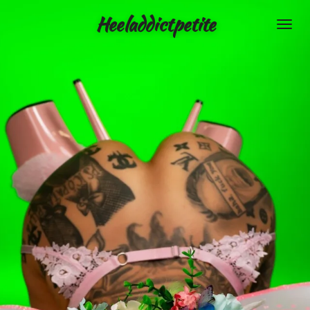
Siirry
Heeladdictpetite
pääsisältöön