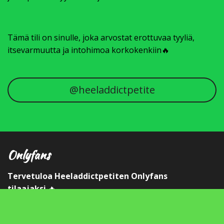
Tämä tili on sinulle, joka arvostat erottuvaa tyyliä,
itsevarmuutta ja intohimoa korkokenkiin🔥
@heeladdictpetite
Onlyfans
Tervetuloa Heeladdictpetiten Onlyfans
tilaajaksi
🔥
👠
Rakastatko korkokenkiä, tatuointeja ja
itsevarmaa asennetta?
Jaan rohkeaa ja sensuellia