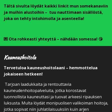
Tältä sivulta löydät kaikki linkit mun somekanaviin
ja muihin alustoihin – tuu nauttimaan sisällöstä,
joka on tehty intohimolla ja asenteella!
💌 Ota rohkeasti yhteyttä – nähdään somessa! 😘
Kauneushoitola
Tervetuloa kauneushoitolaani – hemmottelua
jokaiseen hetkeen!
Tarjoan laadukkaita ja rentouttavia
kauneudenhoitopalveluita, jotka korostavat
luonnollista kauneuttasi ja tuovat arkeesi ripauksen
luksusta. Multa löydät monipuolisen valikoiman hoitoja,
jotka sopivat niin juhlatilaisuuksiin kuin arjen