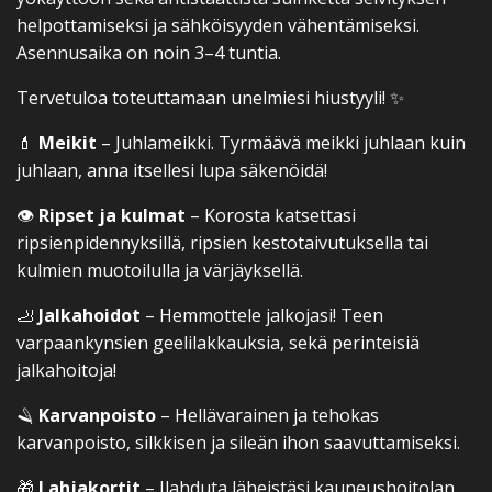
helpottamiseksi ja sähköisyyden vähentämiseksi.
Asennusaika on noin 3–4 tuntia.
Tervetuloa toteuttamaan unelmiesi hiustyyli! ✨
💄
Meikit
– Juhlameikki. Tyrmäävä meikki juhlaan kuin
juhlaan, anna itsellesi lupa säkenöidä!
👁️
Ripset ja kulmat
– Korosta katsettasi
ripsienpidennyksillä, ripsien kestotaivutuksella tai
kulmien muotoilulla ja värjäyksellä.
🦶
Jalkahoidot
– Hemmottele jalkojasi! Teen
varpaankynsien geelilakkauksia, sekä perinteisiä
jalkahoitoja!
🪒
Karvanpoisto
– Hellävarainen ja tehokas
karvanpoisto, silkkisen ja sileän ihon saavuttamiseksi.
🎁
Lahjakortit
– Ilahduta läheistäsi kauneushoitolan