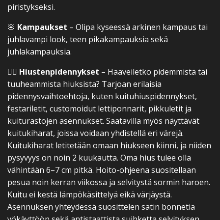
piristykseksi.
🌸
Kampaukset
– Olipa kyseessä arkinen kampaus tai
juhlavampi look, teen pikakampauksia sekä
juhlakampauksia.
💇‍♀️
Hiustenpidennykset
– Haaveiletko pidemmistä tai
tuuheammista hiuksista? Tarjoan erilaisia
pidennysvaihtoehtoja, kuten kuituhiuspidennykset,
festariletit, customoidut lettiponnarit, pikkuletit ja
kuiturastojen asennukset. Saatavilla myös näyttävät
kuitukiharat, joissa voidaan yhdistellä eri värejä.
Kuitukiharat letitetään omaan hiukseen kiinni, ja niiden
pysyvyys on noin 2 kuukautta. Oma hius tulee olla
vähintään 6–7 cm pitkä. Hoito-ohjeena suositellaan
pesua noin kerran viikossa ja selvitystä sormin haroen.
Kuitu ei kestä lämpökäsittelyä eikä värjäystä.
Asennuksen yhteydessä suosittelen satin bonnetia
yökäyttöön sekä antistaattista suihketta selvityksen